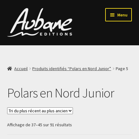
Aller
Aller
Menu
à
au
la
contenu
navigation
Accueil
Qui sommes-nous ?
Accueil
Produits identifiés “Polars en Nord Junior”
Page 5
Ouvrir
Nos collections
le
Polars en Nord Junior
menu
Polars en Nord
enfant
Polars en Nord Ado
Trié
Affichage de 37–45 sur 91 résultats
Polars en Nord Junior
du
plus