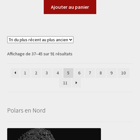
Ajouter au panier
Trié
Affichage de 37–45 sur 91 résultats
du
plus
1
2
3
4
5
6
7
8
9
10
récent
au
11
plus
ancien
Polars en Nord