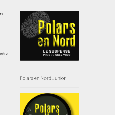
ts
notre
Polars en Nord Junior
e