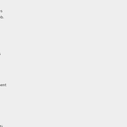
es
eb.
s
ment
Si