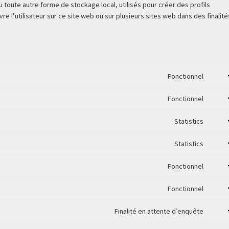
 toute autre forme de stockage local, utilisés pour créer des profils
uivre l’utilisateur sur ce site web ou sur plusieurs sites web dans des finalité
Fonctionnel
Cons
to
Fonctionnel
servi
Cons
wooc
to
Statistics
servi
Cons
word
to
Statistics
servi
Cons
sourc
to
Fonctionnel
js
servi
Cons
googl
to
Fonctionnel
analyt
servi
Cons
metas
to
Finalité en attente d’enquête
servi
Cons
paypa
to