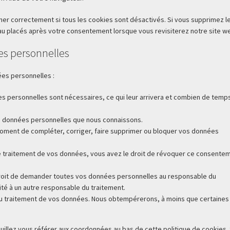
her correctement si tous les cookies sont désactivés. Si vous supprimez l
eau placés après votre consentement lorsque vous revisiterez notre site w
es personnelles
ées personnelles :
es personnelles sont nécessaires, ce qui leur arrivera et combien de temp
vos données personnelles que nous connaissons.
ut moment de compléter, corriger, faire supprimer ou bloquer vos données
 traitement de vos données, vous avez le droit de révoquer ce consente
.
 droit de demander toutes vos données personnelles au responsable du
lité à un autre responsable du traitement.
au traitement de vos données. Nous obtempérerons, à moins que certaines
euillez vous référer aux coordonnées au bas de cette politique de cookies. 