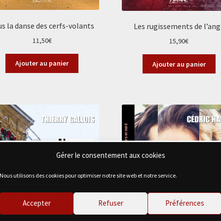
s la danse des cerfs-volants
Les rugissements de l’ang
11,50
€
15,90
€
Ajouter au panier
Ajouter au panier
Gérer le consentement aux cookies
Nous utilisons des cookies pour optimiser notre site web et notre service.
Accepter
Refuser
Préférences