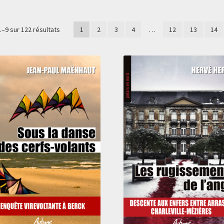
Trié
1–9 sur 122 résultats
1
2
3
4
…
12
13
14
du
plus
récent
au
plus
ancien