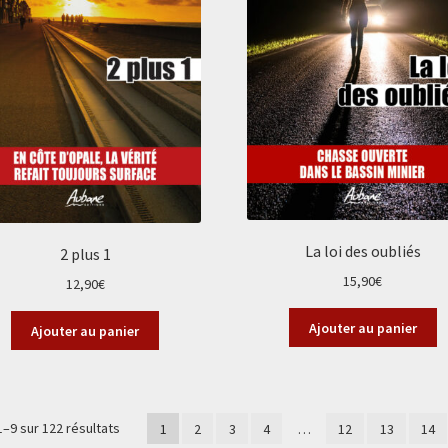
La loi des oubliés
2 plus 1
15,90
€
12,90
€
Ajouter au panier
Ajouter au panier
Trié
1–9 sur 122 résultats
1
2
3
4
…
12
13
14