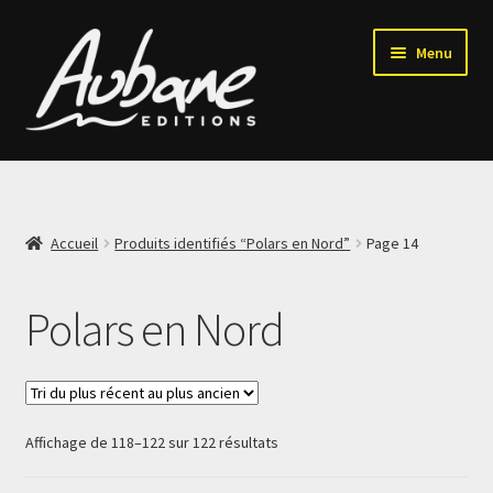
Aller
Aller
Menu
à
au
la
contenu
navigation
Accueil
Qui sommes-nous ?
Accueil
Produits identifiés “Polars en Nord”
Page 14
Ouvrir
Nos collections
le
Polars en Nord
menu
Polars en Nord
enfant
Polars en Nord Ado
Trié
Affichage de 118–122 sur 122 résultats
Polars en Nord Junior
du
plus