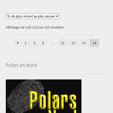
Trié
Affichage de 118–122 sur 122 résultats
du
plus
1
2
3
…
11
12
13
14
récent
au
plus
ancien
Polars en Nord