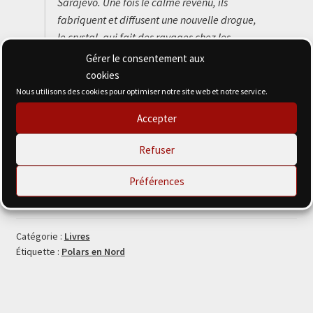
Sarajevo. Une fois le calme revenu, ils
fabriquent et diffusent une
nouvelle drogue,
le crystal, qui fait des ravages chez les
lycéens.
Gérer le consentement aux
cookies
Format : poche, 256 pages
Nous utilisons des cookies pour optimiser notre site web et notre service.
Accepter
ISBN :
9782492738333
Refuser
quantité
Ajouter au panier
Préférences
de
Boulogne
K
Catégorie :
Livres
Étiquette :
Polars en Nord