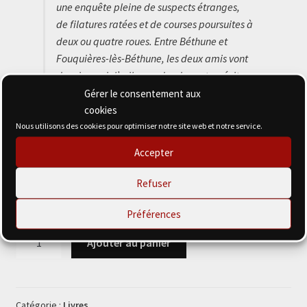
une enquête pleine de suspects étranges,
de filatures ratées et de courses poursuites à
deux ou quatre roues. Entre Béthune et
Fouquières-lès-Béthune, les deux amis vont
devoir ouvrir l’œil, prendre des notes, éviter
les ennuis… et surtout ne pas se faire
Gérer le consentement aux
attraper par Bruno, le chef de la police
cookies
municipale qui les suit de près.
Nous utilisons des cookies pour optimiser notre site web et notre service.
Accepter
Format : poche, 96 pages
Refuser
ISBN : 9782487020870
Préférences
quantité
Ajouter au panier
de
Grabuge
à
Béthune
Catégorie :
Livres