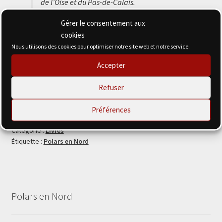
de l’Oise et du Pas-de-Calais.
Gérer le consentement aux
Format : poche, 248 pages
cookies
Nous utilisons des cookies pour optimiser notre site web et notre service.
ISBN : 9782492738005
Accepter
quantité
Ajouter au panier
Refuser
de
Les
Préférences
passagers
incertains
Catégorie :
Livres
Étiquette :
Polars en Nord
Polars en Nord