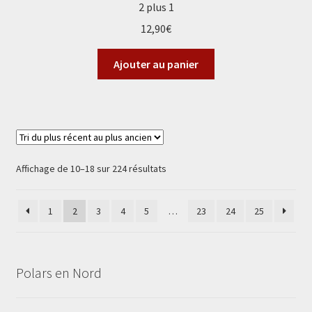
2 plus 1
12,90
€
Ajouter au panier
Trié
Affichage de 10–18 sur 224 résultats
du
plus
1
2
3
4
5
…
23
24
25
récent
au
plus
ancien
Polars en Nord