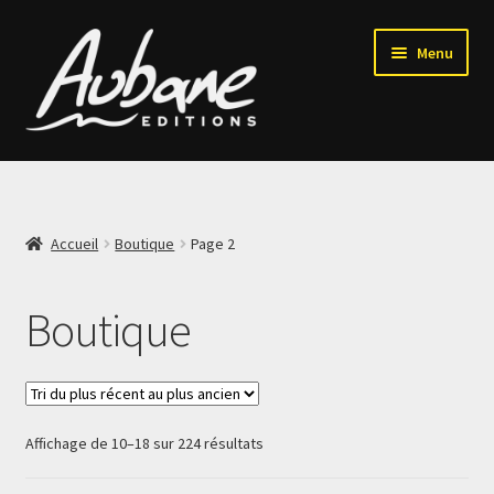
Aller
Aller
Menu
à
au
la
contenu
navigation
Accueil
Qui sommes-nous ?
Accueil
Boutique
Page 2
Ouvrir
Nos collections
le
Boutique
menu
Nous contacter
enfant
Trié
Affichage de 10–18 sur 224 résultats
du
plus